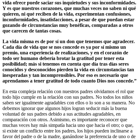
vida ofrece puede saciar sus inquietudes y sus inconformidades.
Y es que nuestros corazones, que muchas veces no saben ni qué
quieren, ni qué reciben de la vida, experimentan confusiones,
inconformidades, insatisfacciones, a pesar de que puedan estar
gozando de circunstancias muy benéficas, comparadas a otros
que carecen de tantas cosas.
La vida misma es de por sí un don que tenemos que agradecer.
Cada día de vida que se nos concede es ya por sí mismo un
premio, una experiencia de realizaciones, y en el corazón de
todo ser humano debería brotar la gratitud por tener esta
posibilidad; más si tenemos en cuenta que día tras días seres
conocidos y desconocidos pierden la vida en circunstancias tan
inesperadas y tan incomprensibles. Por eso es necesario que
aprendamos a tener gratitud de todo cuanto Dios nos concede.”
En esta compleja relación con nuestros padres olvidamos el rol que
todo hijo cumple en la relación con sus padres. No todos los niños
saben ser igualmente agradables con ellos o lo son a su manera. No
debemos ignorar que algunos hijos logran seducir más la buena
voluntad de sus padres debido a sus actitudes agradables, en
comparación con otros. Asimismo, es importante reconocer que
muchas veces hay más simpatía hacia uno que hacia el otro; o que,
si existe un conflicto entre los padres, los hijos pueden inclinarse a
favor del padre o de la madre, ganándose la preferencia de uno o de