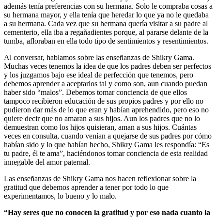
además tenía preferencias con su hermana. Solo le compraba cosas a
su hermana mayor, y ella tenía que heredar lo que ya no le quedaba
a su hermana. Cada vez que su hermana quería visitar a su padre al
cementerio, ella iba a regañadientes porque, al pararse delante de la
tumba, afloraban en ella todo tipo de sentimientos y resentimientos.
Al conversar, hablamos sobre las enseñanzas de Shikry Gama.
Muchas veces tenemos la idea de que los padres deben ser perfectos
y los juzgamos bajo ese ideal de perfección que tenemos, pero
debemos aprender a aceptarlos tal y como son, aun cuando puedan
haber sido “malos”. Debemos tomar conciencia de que ellos
tampoco recibieron educación de sus propios padres y por ello no
pudieron dar más de lo que eran y habían aprehendido, pero eso no
quiere decir que no amaran a sus hijos. Aun los padres que no lo
demuestran como los hijos quisieran, aman a sus hijos. Cuántas
veces en consulta, cuando venían a quejarse de sus padres por cómo
habían sido y lo que habían hecho, Shikry Gama les respondía: “Es
tu padre, él te ama”, haciéndonos tomar conciencia de esta realidad
innegable del amor paternal.
Las enseñanzas de Shikry Gama nos hacen reflexionar sobre la
gratitud que debemos aprender a tener por todo lo que
experimentamos, lo bueno y lo malo.
“Hay seres que no conocen la gratitud y por eso nada cuanto la