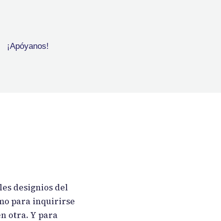
¡Apóyanos!
es designios del
mo para inquirirse
en otra. Y para