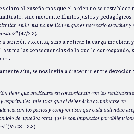
 es claro al enseñarnos que el orden no se restablece
 maltrato, sino mediante límites justos y pedagógicos:
altratar, en la misma medida en que es necesario escuchar y 
ensatez”
(42/2.3).
 a sanción violenta, sino a retirar la carga indebida 
l asuma las consecuencias de lo que le corresponde, 
ones.
mente aún, se nos invita a discernir entre devoción 
:
ión tiene que analizarse en concordancia con los sentimient
 y espirituales, mientras que el deber debe examinarse en
ndencia con los pactos y compromisos que cada individuo ac
ándolo de aquellos otros que le son impuestos por obligacion
es”
(62/03 – 3.3).