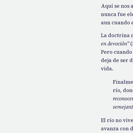
Aquí se nos 
nunca fue el
aun cuando e
La doctrina 
en devoción”
(
Pero cuando 
deja de ser 
vida.
Finalme
río, do
reconocer
semejant
El río no viv
avanza con d