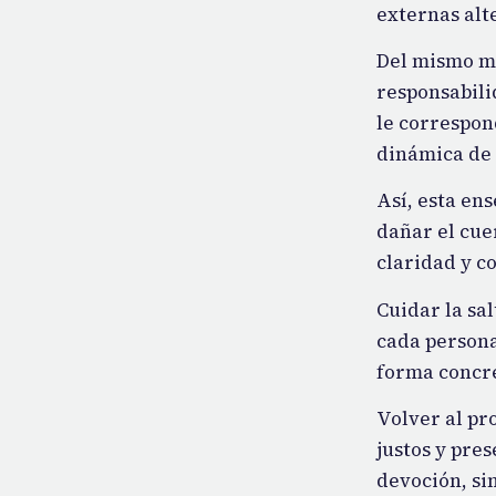
externas alt
Del mismo m
responsabili
le correspon
dinámica de 
Así, esta en
dañar el cuer
claridad y c
Cuidar la sa
cada persona
forma concre
Volver al pr
justos y pre
devoción, sin