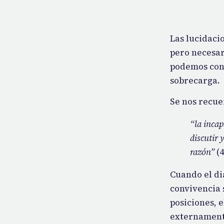
Las lucidaci
pero necesar
podemos conf
sobrecarga.
Se nos recue
“la inca
discutir 
razón”
(4
Cuando el di
convivencia 
posiciones, 
externament