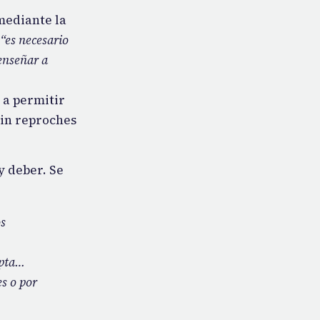
 mediante la
“es necesario
enseñar a
y a permitir
sin reproches
y deber. Se
os
epta…
es o por