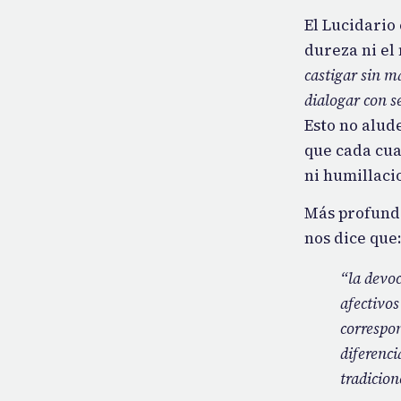
El Lucidario
dureza ni el
castigar sin m
dialogar con s
Esto no alude
que cada cua
ni humillaci
Más profunda
nos dice que
“la devoc
afectivos
correspo
diferenci
tradicion