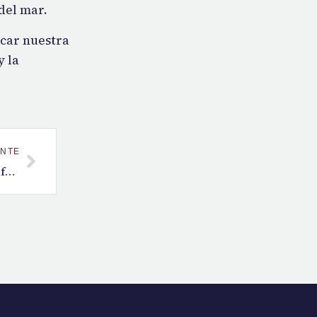
del mar.
icar nuestra
y la
ENTE
La resignación ante la enfermedad y la transición espiritual