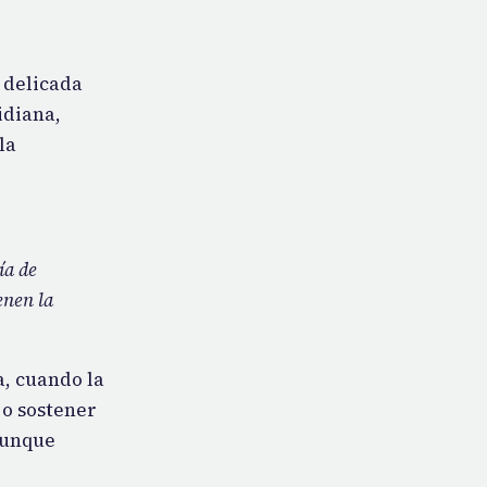
 delicada
idiana,
la
ía de
enen la
a, cuando la
 o sostener
aunque