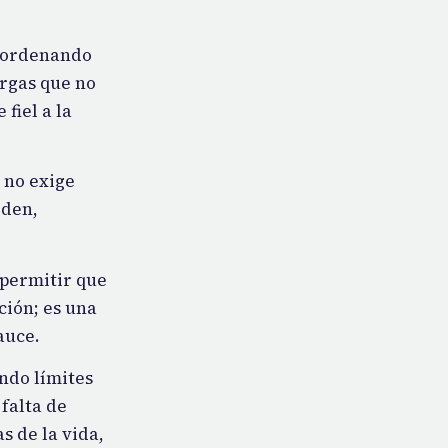
 —ordenando
argas que no
fiel a la
 no exige
rden,
 permitir que
ción; es una
auce.
ndo límites
falta de
s de la vida,