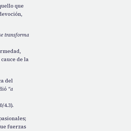
quello que
devoción,
 se transforma
fermedad,
 cauce de la
ca del
ndió
“a
0/4.3).
 pasionales;
que fuerzas