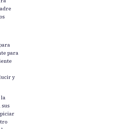
ara
Padre
os
para
nte para
iente
ducir y
 la
 sus
opiciar
tro