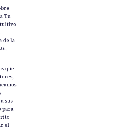
obre
sa Tu
tuitivo
a
a de la
G.,
os que
tores,
licamos
s
 a sus
o para
rito
r el