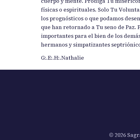
cuerpo y mente. Prodiga Tu miserico
físicas o espirituales. Solo Tu Volu
los prognósticos o que podamos desenc
que han retornado a Tu seno de Paz. 
importantes para el bien de los demás
hermanos y simpatizantes septriónico
G:.E:.H:.Nathalie
© 2026 Sagr