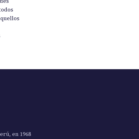
ades
todos
aquellos
s
erú, en 1968