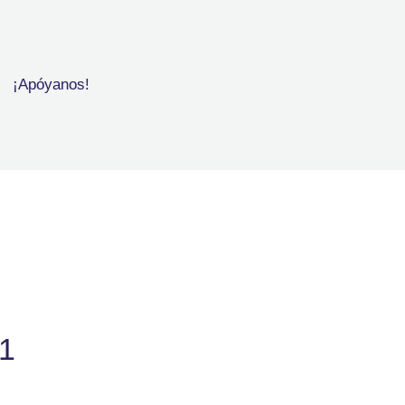
¡Apóyanos!
21