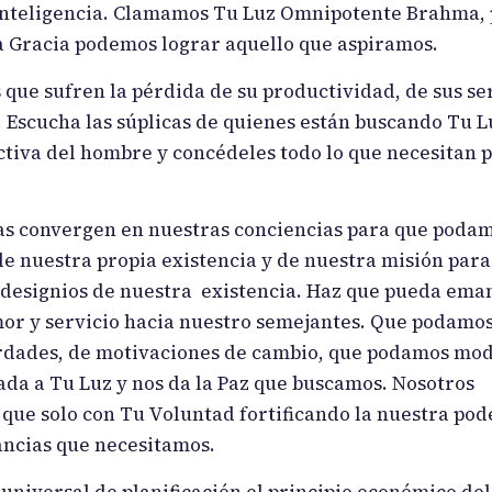
inteligencia. Clamamos Tu Luz Omnipotente Brahma,
a Gracia podemos lograr aquello que aspiramos.
s que sufren la pérdida de su productividad, de sus se
s. Escucha las súplicas de quienes están buscando Tu L
ctiva del hombre y concédeles todo lo que necesitan 
vas convergen en nuestras conciencias para que poda
e nuestra propia existencia y de nuestra misión para
s designios de nuestra existencia. Haz que pueda ema
or y servicio hacia nuestro semejantes. Que podamos
erdades, de motivaciones de cambio, que podamos mod
ada a Tu Luz y nos da la Paz que buscamos. Nosotros
ue solo con Tu Voluntad fortificando la nuestra po
ancias que necesitamos.
 universal de planificación el principio económico del