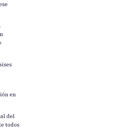
ese
.
en
e
aíses
sión en
al del
de todos