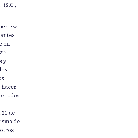
 (S.G.,
ner esa
 antes
e en
vir
s y
dos.
os
s hacer
de todos
o
 21 de
nismo de
 otros