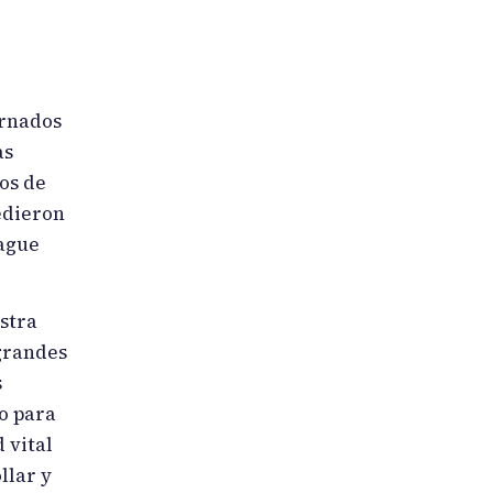
arnados
as
os de
cedieron
pague
stra
grandes
s
o para
 vital
llar y