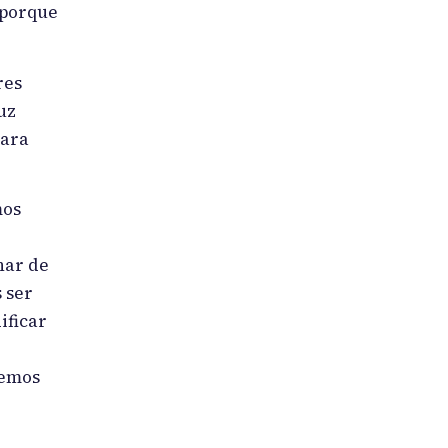
 porque
res
uz
para
mos
nar de
 ser
ificar
demos