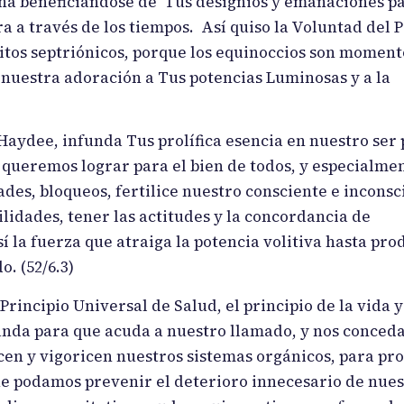
ha beneficiándose de Tus designios y emanaciones p
a través de los tiempos. Así quiso la Voluntad del 
ritos septriónicos, porque los equinoccios son moment
 nuestra adoración a Tus potencias Luminosas y a la
ydee, infunda Tus prolífica esencia en nuestro ser 
e queremos lograr para el bien de todos, y especialme
des, bloqueos, fertilice nuestro consciente e inconsc
lidades, tener las actitudes y la concordancia de
 la fuerza que atraiga la potencia volitiva hasta pro
. (52/6.3)
incipio Universal de Salud, el principio de la vida y
nda para que acuda a nuestro llamado, y nos conceda
cen y vigoricen nuestros sistemas orgánicos, para pr
ue podamos prevenir el deterioro innecesario de nues